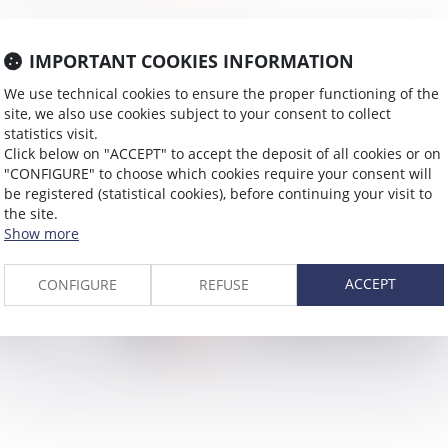
IMPORTANT COOKIES INFORMATION
We use technical cookies to ensure the proper functioning of the
site, we also use cookies subject to your consent to collect
statistics visit.
Click below on "ACCEPT" to accept the deposit of all cookies or on
"CONFIGURE" to choose which cookies require your consent will
be registered (statistical cookies), before continuing your visit to
the site.
Show more
05
NEWSPAPER
ACCEPT
CONFIGURE
REFUSE
e à la
Jul
California Consumer Privac
nelle
2018
Act : le RGPD californien ?