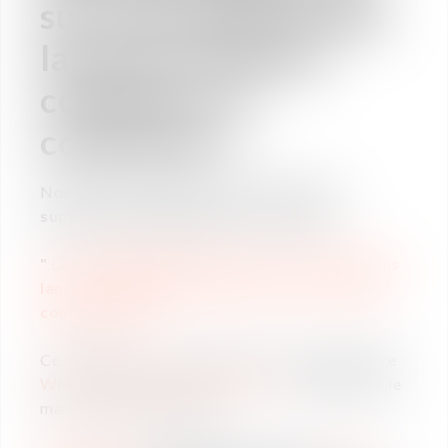
sur la protection des
lanceurs d’alerte,
comment s’y
conformer ?
Nous avons le plaisir de vous partager
le
support de présentation
du webinaire :
"
L
a nouvelle législation sur la protection des
lanceurs d'alerte et comment s'y conformer
concrètement "
Ce webinaire, co-organisé avec notre partenaire
WHISTLEBLOWER SOFTWARE
, s'est déroulé le
mardi 6 septembre 2022.