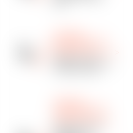
2022)
LABOUR LAW
DECIPHERING OF COVID
14
19 PRESCRIPTIONS
Jun
WEBINAR & INFOGRAPHIE
2022
SEMAINE DE LA QVT –
Conférence & Table ronde
à Toulouse le 24 juin.
LABOUR LAW
DECIPHERING OF COVID
19 PRESCRIPTIONS
WEBINAR & INFOGRAPHIE
" Nouvelle Convention
Collective de la