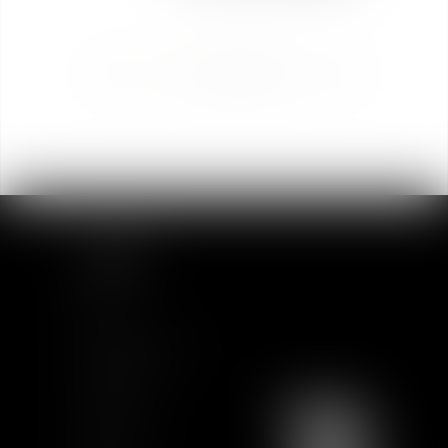
<<
<
1
2
3
4
>
>>
SITEMAP
Home
Team
News & Insights
Training
Contact us
Join us