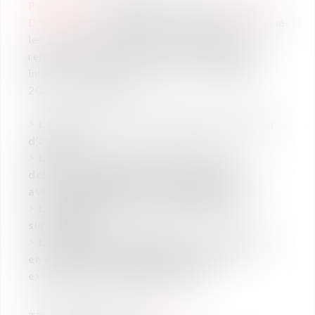
Pauline Carrillo
(Vaughan Avocats) et
Margo
D'Heygere
(Whistleblower Software) ont évoqué
les principales évolutions de la législation
relative aux lanceurs d’alerte et aux enquêtes
internes, en vigueur depuis le 1er septembre
2022, et notamment :
L’élargissement de la définition du lanceur
d’alerte,
Le renforcement de la protection,
désormais étendue à d’autres catégories
avec l’apparition des « facilitateurs »,
L’assouplissement de la procédure de
signalement,
Les actions RH à déployer pour se mettre
en conformité rapidement, avec des
exemples de bonnes pratiques.