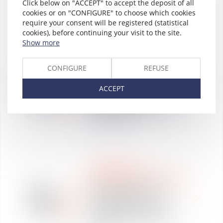
salariés
Click below on "ACCEPT" to accept the deposit of all
cookies or on "CONFIGURE" to choose which cookies
require your consent will be registered (statistical
cookies), before continuing your visit to the site.
Show more
LABOUR LAW
WEBINAR & INFOGRAPHIE
CONFIGURE
REFUSE
25
[WEBINAIRE] Nouvelle
Aug
législation sur la
ACCEPT
2022
protection des lanceurs
d’alerte, comment s’y
conformer ?
LABOUR LAW
WEBINAR & INFOGRAPHIE
22
INFOGRAPHIE Mesures
Aug
d'urgence pour la
2022
protection du pouvoir
d'achat (loi du 16 août