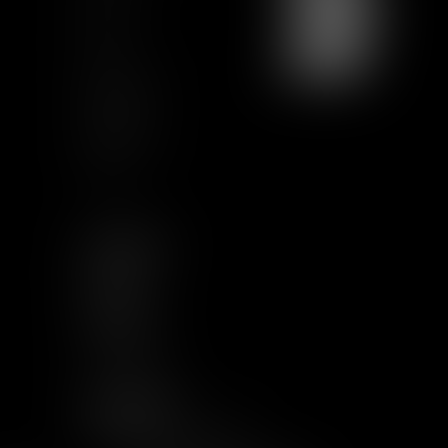
Sitemap
GCU
Certification
Qualiopi
Legal notice
Articles
FOLLOW US
LINKEDIN
TWITTER
YOUTUBE
INSTAGRAM
OTHER LINKS
WELCOME TO THE JUNGLE