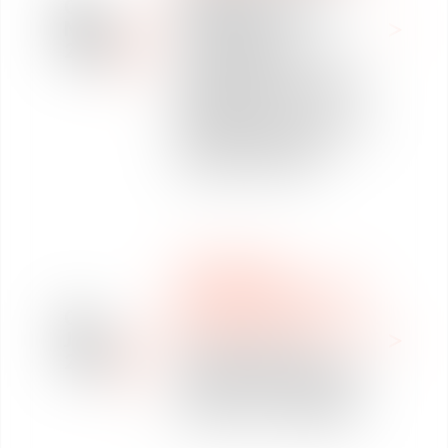
09
Métallurgie : quelles
May
conséquences
2022
opérationnelles ? " Le
Groupe Alixio, le cabinet
Vaughan Avocats et
MetalClass vous convient
à un petit-déjeuner à
Toulouse le 3 juin.
LABOUR LAW
DECIPHERING OF COVID
19 PRESCRIPTIONS
06
WEBINAR & INFOGRAPHIE
Jan
Preuve devant les
2022
Conseils de Prud’hommes :
point sur les nouveaux
critères de recevabilité