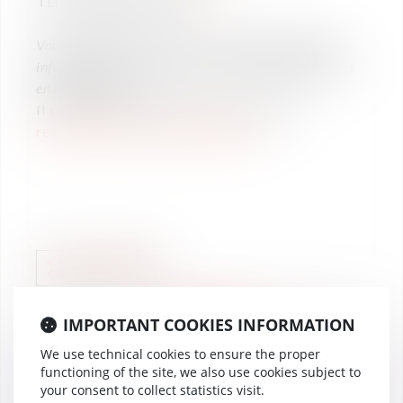
TELECHARGER LE PDF
ICI
Vous souhaitez recevoir sur votre boite email les
informations concernant nos prochains Webinaires
en droit social
?
Il suffit de le demander par mail à notre
responsable de la communication
LABOUR LAW
IMPORTANT COOKIES INFORMATION
WEBINAR & INFOGRAPHIE
01
INFOGRAPHIE Pouvoir
We use technical cookies to ensure the proper
Sep
d'achat - Nouvelles
functioning of the site, we also use cookies subject to
2022
mesures en faveur des
your consent to collect statistics visit.