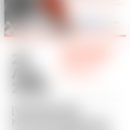
25
PRACTICE AREAS
/
Aug
LABOUR LAW
PRACTICE AREAS
2022
[WEBINAIRE]
Nouvelle législation