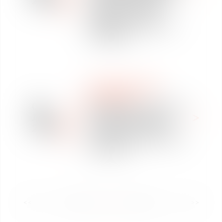
rachat de la start-up
CTMA et sa suite
logicielle CT-SCOUT et
ToTem4me
WE ARE VAUGHAN
NEWSPAPER
03
Vaughan Avocats annonce
Jan
la nomination de deux
2023
nouveaux associés en
droit social et en droit du
numérique
<<
<
1
2
3
4
5
6
7
...
>
>>