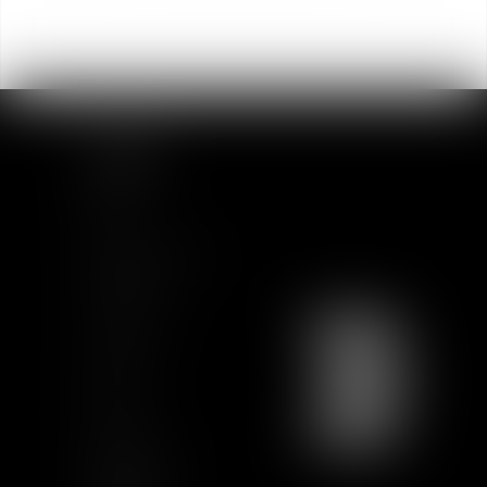
SITEMAP
Home
Team
News & Insights
Training
Contact us
Join us
Sitemap
GCU
Certification
Qualiopi