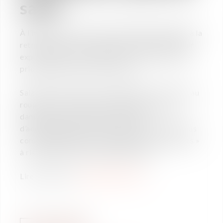
salut
À l’heure où sonne le report de l’âge de départ à la
retraite à 64 ans, le sujet des anciens va devenir
explosif dans les entreprises et sans doute une
priorité de tous les services RH.
Salariés ! dès 45 ans, les clignotants s’activent au
rouge. Vous rentrez dans la zone de tous les
dangers et les premiers dispositifs
d’accompagnement et de soutien à l’emploi vous
considèrent comme une population « de seniors »
à risque méritant le soutien de l’Etat.
Lire la suite sur
Le monde du droit.