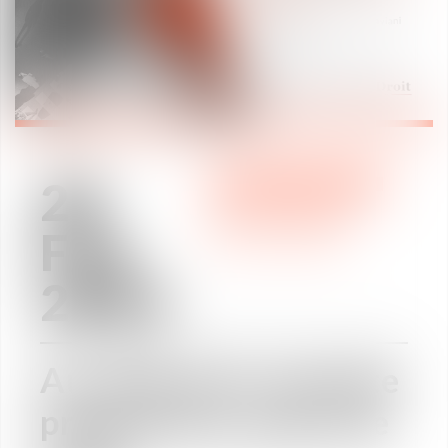
28
PRACTICE AREAS
Feb
PRACTICE AREAS
2023
Au-delà de la retraite
progressive, point de