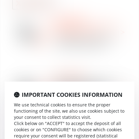
NEWSPAPER
07
INTELLECTUAL & DIGITAL
Apr
PROPERTY (IP / IT)
2023
Un "mème" est-il protégé
par le droit d'auteur?
NEWSPAPER
28
Réforme des retraites : les
Mar
entreprises priées de
IMPORTANT COOKIES INFORMATION
2023
faire leur révolution «
seniors »
We use technical cookies to ensure the proper
functioning of the site, we also use cookies subject to
your consent to collect statistics visit.
Click below on "ACCEPT" to accept the deposit of all
cookies or on "CONFIGURE" to choose which cookies
NEWSPAPER
require your consent will be registered (statistical