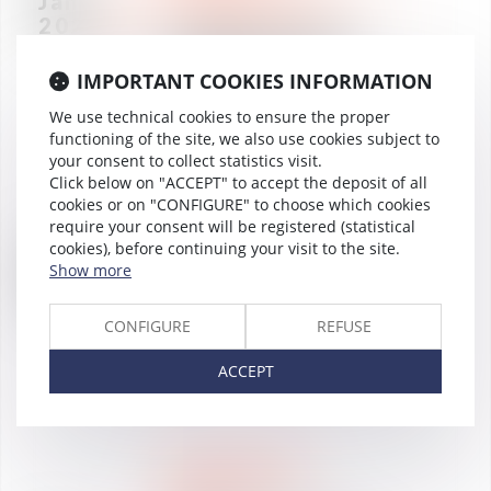
Jan
19 PRESCRIPTIONS
2023
Téléchargez la " News
Mobilité internationale ",
IMPORTANT COOKIES INFORMATION
par Vaughan Avocats
We use technical cookies to ensure the proper
functioning of the site, we also use cookies subject to
your consent to collect statistics visit.
Click below on "ACCEPT" to accept the deposit of all
INTERNATIONAL
cookies or on "CONFIGURE" to choose which cookies
RANKINGS
require your consent will be registered (statistical
INTERNATIONAL
05
cookies), before continuing your visit to the site.
MOBILITY
Jan
Show more
Classement DÉCIDEURS
2023
des cabinets d'avocats -
CONFIGURE
REFUSE
Mobilité & Expatriation -
2022
ACCEPT
INTERNATIONAL
INTERNATIONAL