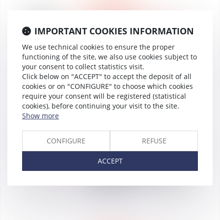
LABOUR LAW
NEWSPAPER
13
DECIPHERING OF COVID
Apr
IMPORTANT COOKIES INFORMATION
19 PRESCRIPTIONS
2021
Les DIRECCTE : la fin
We use technical cookies to ensure the proper
d’une époque
functioning of the site, we also use cookies subject to
your consent to collect statistics visit.
Click below on "ACCEPT" to accept the deposit of all
cookies or on "CONFIGURE" to choose which cookies
require your consent will be registered (statistical
LABOUR LAW
cookies), before continuing your visit to the site.
NEWSPAPER
Show more
DECIPHERING OF COVID
11
19 PRESCRIPTIONS
CONFIGURE
REFUSE
Apr
" Quels sont mes droits en
2021
matière de congés ? "
ACCEPT
Retrouvez l’intervention
de Me Paul Van DETH sur
France Info