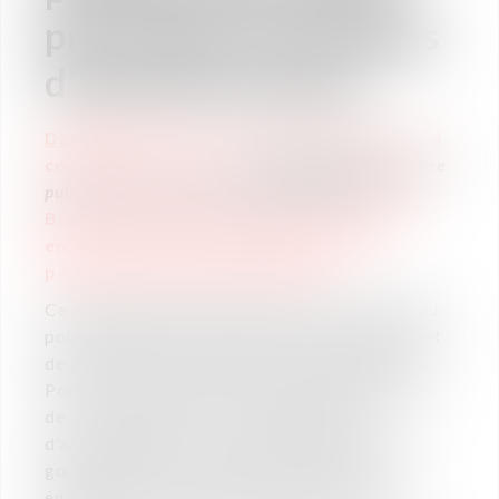
privé dans les projets
d'infrastructures
Daouda Ba
, Associé chez Vaughan Avocats, a
contribué au rapport "
Procuring infrastructure
public-private partnerships report 2018
" de la
Banque Mondiale en qualité d'expert des
enjeux propres au Mali en matière de
partenariats public-privé (PPP)
.
Ce document présente les PPP et leur intérêt du
point de vue de la conception, du financement et
de l'exploitation des projets d'infrastructures.
Pour cela, il introduit les cadres réglementaires
de 135 économies ; non seulement afin
d'accompagner les pays dans la gestion de la
gouvernance de leurs projets de PPP, mais
également en vue de fournir des informations