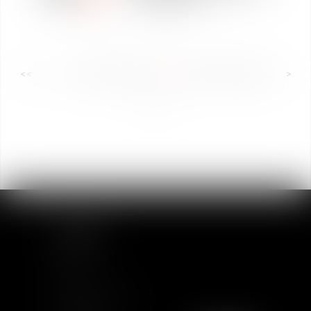
<<
<
...
52
53
54
55
56
57
58
...
>
>>
SITEMAP
Home
Team
News & Insights