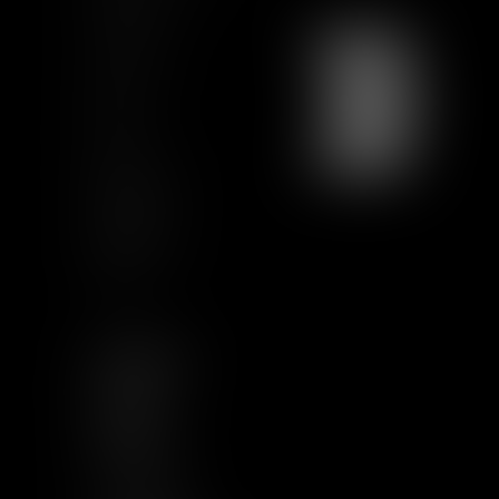
Training
Contact us
Join us
Sitemap
GCU
Certification
Qualiopi
Legal notice
Articles
FOLLOW US
LINKEDIN
TWITTER
YOUTUBE
INSTAGRAM