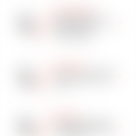
INTERNATIONAL
19
Rapport 2018 sur les
Apr
partenariats public-privé
2018
dans les projets
d'infrastructures
NEWSPAPER
17
Structurer une ICO (Initial
Apr
Coin Offering) : un défi
2018
fiscal
RANKINGS
16
Vaughan Avocats classé
Apr
dans The Legal 500 EMEA
2018
- The Regions