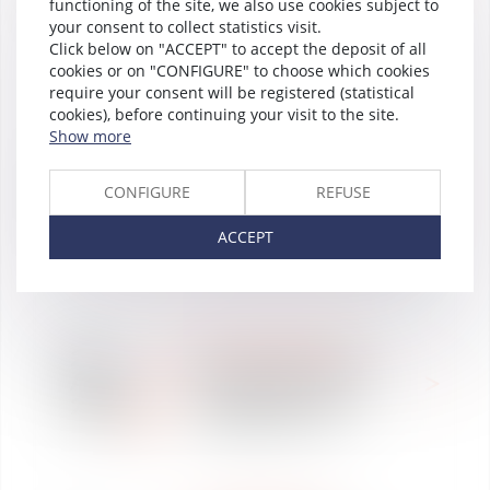
2018
functioning of the site, we also use cookies subject to
développement en
your consent to collect statistics visit.
Afrique »
Click below on "ACCEPT" to accept the deposit of all
cookies or on "CONFIGURE" to choose which cookies
require your consent will be registered (statistical
cookies), before continuing your visit to the site.
Show more
INTERNATIONAL
26
OHADA
Apr
20 ans de la Commission
CONFIGURE
REFUSE
2018
Afrique/OHADA :
conférence sur l'arbitrage
ACCEPT
WE ARE VAUGHAN
24
Paul van Deth nommé
Apr
Managing Partner de
2018
Vaughan Avocats