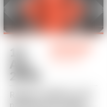
19
PRACTICE AREAS
/
Apr
INTERNATIONAL
2018
Rapport 2018 sur les
partenariats public-