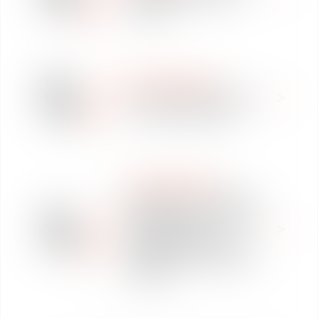
2017
l'avocat
08
INTERNATIONAL
Nov
« Start-up en Afrique : la
2017
vision continentale »
INTERNATIONAL
Invitation - L’actu de la
28
fiscalité et de la mobilité
Sep
internationale :
2017
Décryptage, échanges,
solutions - Toulouse, 11
mai 2017