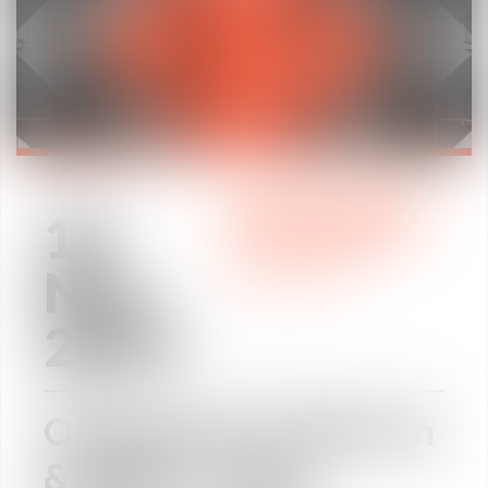
16
PRACTICE AREAS
/
Nov
LABOUR LAW
2017
Ordonnances Macron
& BDES : quels