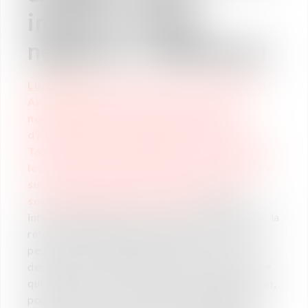
impacts, et que
négocier ? (Webinar)
Lucie Ménard
, Collaboratrice chez Vaughan
Avocats, interviendra en ligne jeudi 23
novembre 2017 à 15 heures aux côtés
d’Alexandre Heuzé (Responsable Marché,
Talents et BDES chez Alcuin), pour expliquer
les enjeux des ordonnances dites « Macron »
sur la
base de données économiques et
sociales
(BDES) de l’entreprise.
Les deux
intervenants présenteront les grandes lignes de la
réforme actuelle du Code du travail, et ce que
peut être une BDES négociée dans ce cadre. Ils
détailleront ce qui demeure d’ordre public, et ce
qui relève désormais du champ de la négociation,
pour permettre aux entreprises d’adapter leur