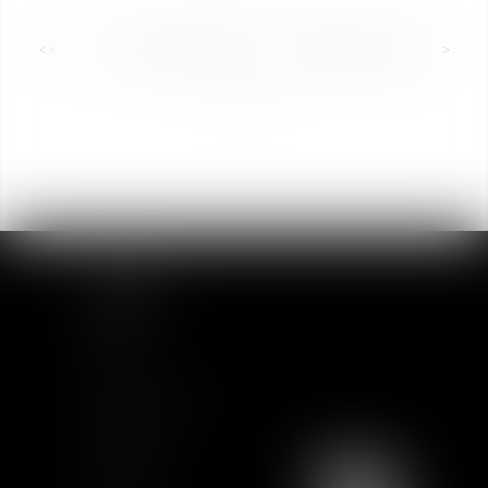
<<
<
...
60
61
62
63
64
65
66
>
>>
SITEMAP
Home
Team
News & Insights
Training
Contact us