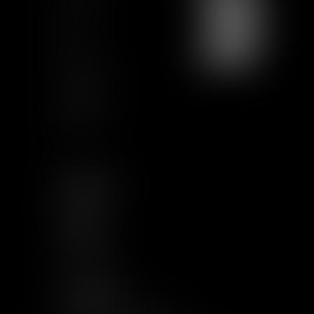
Join us
Sitemap
GCU
Certification
Qualiopi
Legal notice
Articles
FOLLOW US
LINKEDIN
TWITTER
YOUTUBE
INSTAGRAM
OTHER LINKS