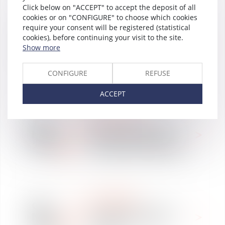
Click below on "ACCEPT" to accept the deposit of all
cookies or on "CONFIGURE" to choose which cookies
LABOUR LAW
require your consent will be registered (statistical
23
La réforme du code du
cookies), before continuing your visit to the site.
Nov
travail décryptée : atelier
Show more
2017
à Rennes le 28 novembre
2017
CONFIGURE
REFUSE
ACCEPT
LABOUR LAW
16
Ordonnances Macron &
Nov
BDES : quels impacts, et
2017
que négocier ? (Webinar)
NEWSPAPER
08
Harcèlement sexuel en
Nov
entreprise : l'avis de