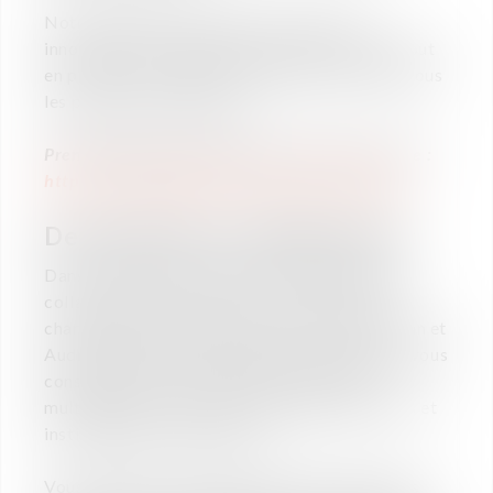
Notre impératif : garantir des solutions
innovantes en matière de droit des sociétés tout
en prenant en compte le capital humain dans tous
les projets de l’entreprise.
Prenez quelques minutes pour visiter notre site :
https://www.vaughan-avocats.fr/accueil.htm
Descriptif de la collaboration :
Dans un contexte national et international, en
collaboration directe avec les associées en
charge du bureau de Rennes, Marie-Hélène Jan et
Audrey Garnault, et les membres de l’équipe, vous
conseillez une clientèle diverse (groupes
multinationaux, ETI, PME, groupes industriels et
institutionnels, dirigeants…).
Vous participez à la réalisation des opérations