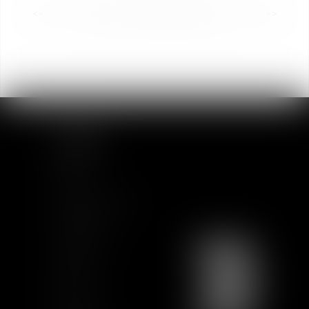
<<
<
1
2
3
4
5
6
7
...
>
>>
SITEMAP
Home
Team
News & Insights
Training
Contact us
Join us
Sitemap
GCU