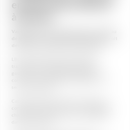
en Droit des affaires
à Rennes
Vaughan Avocats, recherche pour son bureau
de Rennes, un(e) Collaborateur(trice) en droit
des affaires à compter d’avril/mai 2025
LBO, fusion/acquisition, levée de fonds,
transmission et structuration de groupes,
gouvernance et management package, … si
comme nous, il s’agit de votre quotidien, nous
serons compatibles !
Cabinet d’avocats multi sites et full services
composé de 40 personnes, nous accompagnons
chaque jour les entreprises et leurs dirigeants
dans leur quotidien.