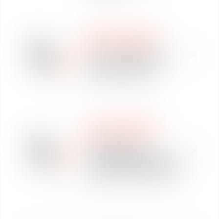
WE ARE VAUGHAN
06
NOUS REJOINDRE
Feb
Offre de collaboration
2025
libérale en Droit des
affaires à Rennes
WE ARE VAUGHAN
NOUS REJOINDRE
06
Offre d’emploi
Feb
Assistant(e) juridique à
2025
temps partiel en Droit des
affaires à Rennes (CDI)