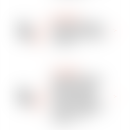
NEWSPAPER
28
VAUGHAN AVOCATS A
May
CONSEILLÉ SEO GROUP
2025
DANS L’ACQUISITION DE
STUDELEC
NEWSPAPER
VAUGHAN AVOCATS A
CONSEILLÉ POTAMOS
28
FILIALE DU GROUPE
May
BARTHE ENR DANS
2025
L’OUVERTURE DE SON
CAPITAL AUX GROUPES
OCCTE ET CREDIT
AGRICOLE