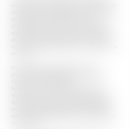
corporate et commerciales au profit des sociétés
clientes du cabinet (négociation et rédaction de
la documentation contractuelle – lettres
d’intention, protocoles d’investissement, pactes
d’actionnaires, contrats de cessions, opérations
de haut de bilan, garanties d’actif et de passif,
fusions, apports partiels d’actifs, scissions, levées
de fonds…).
Nous attendons de nos équipes force de
proposition et engagement au service de nos
clients et de la vie du cabinet.
Sens du service-client, dynamique, réactif,
enthousiaste et curieux, vous souhaitez évoluer
dans un environnement collaboratif et intégrer
une équipe pluridisciplinaire de professionnels
dans un esprit de partage et de mutualisation des
connaissances.