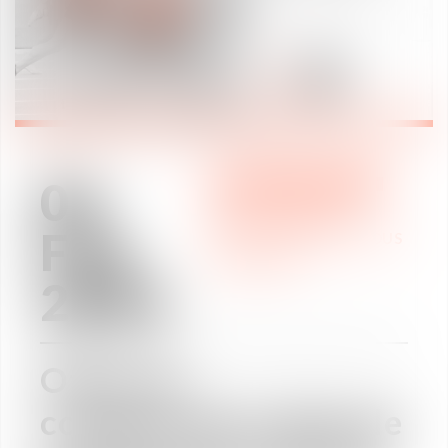
06
PRACTICE AREAS
Feb
PRACTICE AREAS
/
NOUS
REJOINDRE
2025
Offre de
collaboration libérale