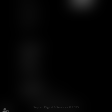
Certification
Qualiopi
Legal notice
Articles
FOLLOW US
LINKEDIN
TWITTER
YOUTUBE
INSTAGRAM
OTHER LINKS
WELCOME TO THE JUNGLE
Septeo Digital & Services © 2025