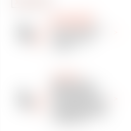
WE ARE VAUGHAN
NOUS REJOINDRE
16
Offre de stage en Droit
Sep
des Sociétés / M&A -
2025
Vaughan Avocats
Toulouse
NEWSPAPER
PROJET DE LOI DE
SIMPLIFICATION DE LA
25
VIE ECONOMIQUE :
Jun
DECRYPTAGE DU PROJET
2025
EN COURS D’ADOPTION
SOUS L’ANGLE DES BAUX
COMMERCIAUX