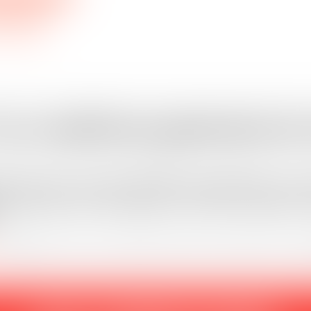
CE AREAS
CE AREAS
es conditions générales de
rales de vente (CGV) encadrent la v
en cerner les contours et de s’assurer
.
 Vaughan Avocats vous présente les points essentiels à ne pas