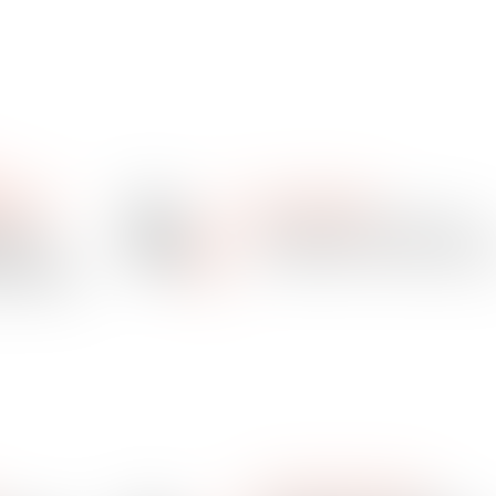
13
OBILITY
LABOUR LAW
Dec
ques
Que donnerez-vous à vos
2018
ente du
salariés en cette fin d’année
urce (PAS)