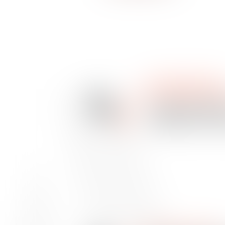
WE ARE VAUGHAN
20
INTERNATIONAL M
Dec
Les modalités prati
2018
d’application immin
prélèvement à la so