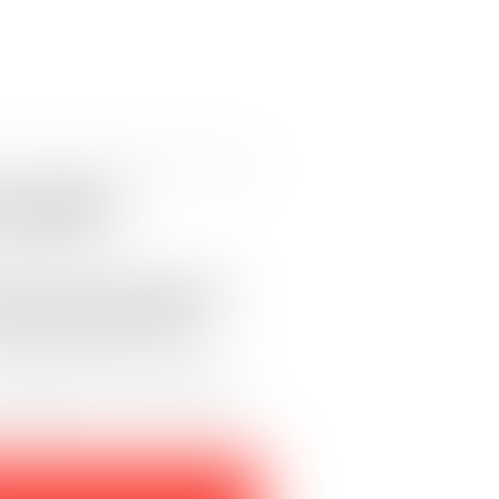
 vente"
ente sur Internet.
 du respect des
 négliger pour la rédaction de