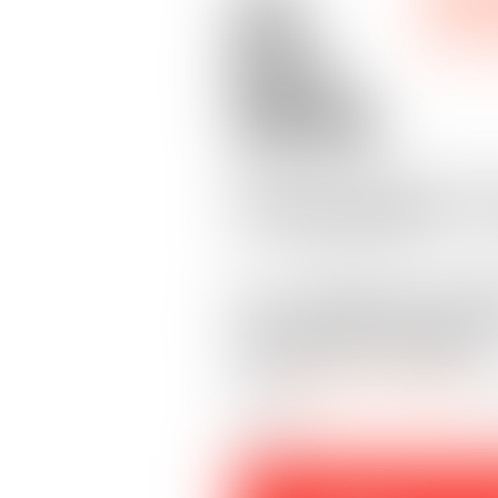
31
PRACTI
Oct
PRACTI
2018
Infographie "L
Les conditions géné
Il est important d’
obligations légales
Avec
Ludovic de la Monneraye
,
vos CGV.