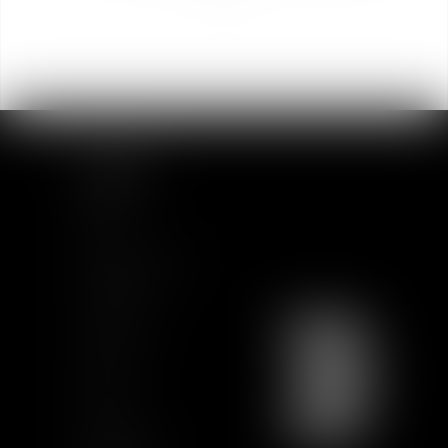
SITEMAP
Home
Team
News & Insights
Training
Contact us
Join us
Sitemap
GCU
Certification