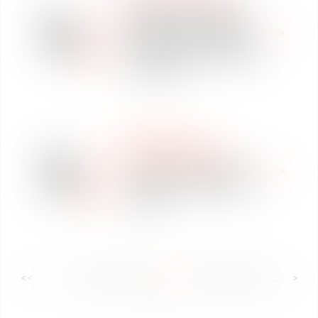
Vaughan Avocats sera
26
présent au "Consumer
Dec
Electronics Show" (CES)
2018
du 8 au 11 janvier 2019 à
Las Vegas
LABOUR LAW
24
WE ARE VAUGHAN
Dec
La prime exceptionnelle
2018
"Macron" : Comment ça
marche ?
<<
<
...
43
44
45
46
47
48
49
...
>
>>