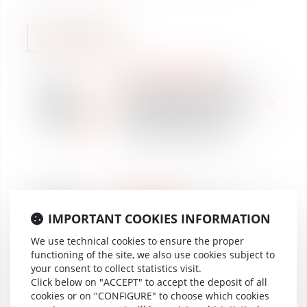
WE ARE VAUGHAN
23
L’option pour l’évaluation
Jan
de la prime d’impatriation
2019
à 30% étendue aux
mobilités intragroupe.
17
NEWSPAPER
Jan
Démissionner : est-ce si
IMPORTANT COOKIES INFORMATION
2019
simple ?
We use technical cookies to ensure the proper
functioning of the site, we also use cookies subject to
your consent to collect statistics visit.
Click below on "ACCEPT" to accept the deposit of all
cookies or on "CONFIGURE" to choose which cookies
WE ARE VAUGHAN