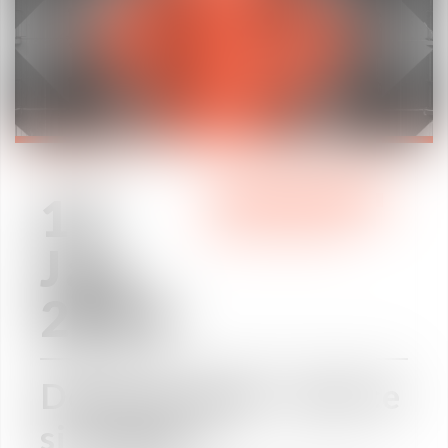
17
PRACTICE AREAS
Jan
2019
Démissionner : est-ce
si simple ?