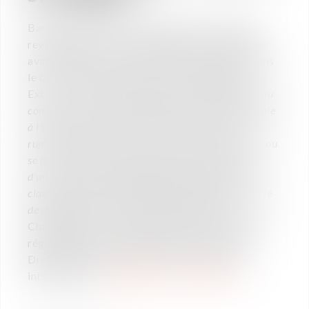
Barbara Goncalves et Aude Serres van Gaver
reviennent sur les sur les précautions à prendre
avant de quitter volontairement son emploi dans
le cadre d'un article paru pour Challenges.fr.
Extrait : "
La démission est une forme de rupture du
contrat de travail qui s'effectue de façon unilatérale
à l'initiative exclusive du salarié.
Ce mode de
rupture du contrat de travail ne peut se présumer ou
se prévoir dans le cadre du contrat de travail ou
d'une convention s'appliquant à l'entreprise. Une
clause qui limiterait la possibilité offerte au salarié
de démissionner serait nulle."
Partenaire de
Challenges, le cabinet Vaughan Avocats publie
régulièrement des articles dans la rubrique «
Droit du travail ». Retrouvez cet article en
intégralité sur
Challenges.fr en cliquant ici.