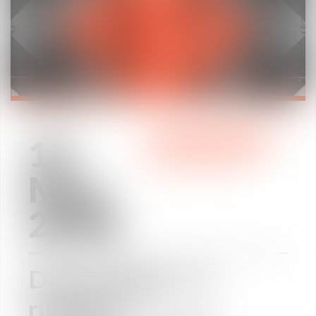
15
PRACTICE AREAS
May
2018
Décryptage : la
rupture