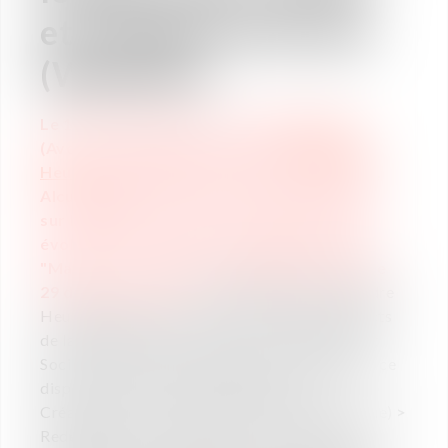
et Vaughan Avocats
(Webinar)
Le 19 avril prochain à 15h,
Lucie Ménard
(Avocate, Vaughan Avocats) et
Alexandre
Heuzé
(Responsable Marché Talents BDES,
Alcuin) animeront une conférence en ligne
sur la BDES et le CSE, et notamment leur
évolution à la suite des ordonnances dites
"Macron" et du décret d'application paru le
29 décembre 2017.
Lucie Ménard et Alexandre
Heuzé feront le point sur les principaux aspects
de la BDES (Base de Données Economiques et
Sociales), afin de vous permettre de maîtriser ce
dispositif essentiel du dialogue social :
>
Création du CSE (
Comité Social et Économique
)
>
Redéfinition du contenu et des indicateurs
>