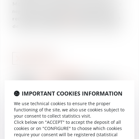
Modification de l’agenda social
>
Possibilité de
négocier la BDES
Cette intervention est à
retrouver en cliquant
ici
: jeudi 19 avril 2018
de 15h00 à 15h30 (en direct), puis en replay.
RANKINGS
16
Vaughan Avocats classé
Apr
dans The Legal 500 EMEA
2018
IMPORTANT COOKIES INFORMATION
- Employment
We use technical cookies to ensure the proper
functioning of the site, we also use cookies subject to
your consent to collect statistics visit.
Click below on "ACCEPT" to accept the deposit of all
LABOUR LAW
cookies or on "CONFIGURE" to choose which cookies
13
BDES et CSE : faites le
require your consent will be registered (statistical
Apr
point avec Alcuin et