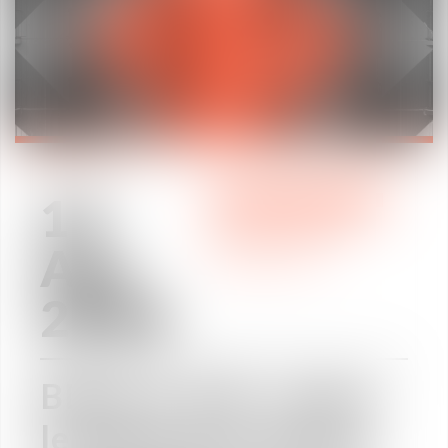
13
PRACTICE AREAS
/
Apr
LABOUR LAW
2018
BDES et CSE : faites
le point avec Alcuin