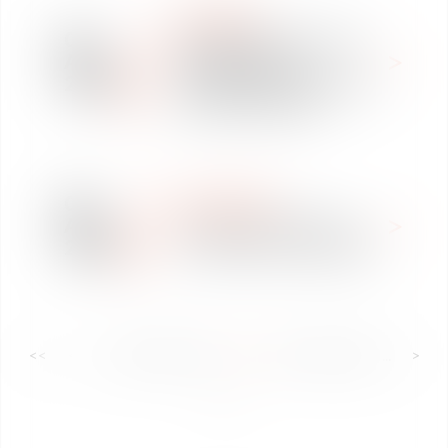
RANKINGS
09
Vaughan Avocats classé
Apr
dans Décideurs -
2018
Stratégie, Réorganisation
& Restructuration
06
NEWSPAPER
Apr
5 choses à savoir sur le
2018
licenciement économique
<<
<
...
53
54
55
56
57
58
59
...
>
>>