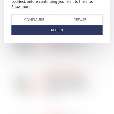
cookies), before continuing your visit to the site.
2018
Vaughan Avocats
Show more
(Webinar)
CONFIGURE
REFUSE
ACCEPT
12
NEWSPAPER
Apr
Travail le dimanche :
2018
comment le prévoir ?
WE ARE VAUGHAN
11
Regards croisés sur le
Apr
RGPD à la Chambre de
2018
Commerce du Brésil en
France