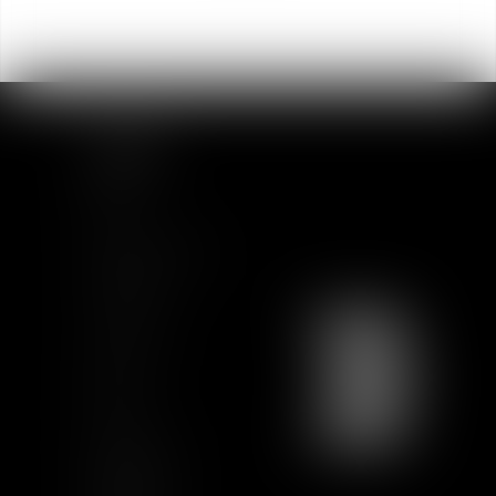
SITEMAP
Home
Team
News & Insights
Training
Contact us
Join us
Sitemap
GCU
Certification
Qualiopi