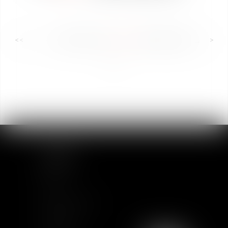
<<
<
...
55
56
57
58
59
60
61
...
>
>>
SITEMAP
Home
Team
News & Insights
Training