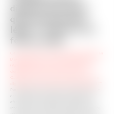
digitale du travail :
quel encadrement
légal ?" à Paris le 14
février 2018
Ce mercredi 14 février 2018, Maîtres
Paul van
Deth (Associé)
et
Ludovic de la Monneraye
(Avocat)
animeront, au cours d'un petit-
déjeuner dans les locaux parisiens du
Cabinet, un atelier intitulé "Transformation
digitale du travail : quel encadrement légal ?".
Parmi les questions qui seront soulevées lors de
cet évènement : > Quelles sont les mesures qui
affecteront particulièrement l’organisation
interne de votre entreprise en matière de charte
informatique ? > Quel sera l’impact concret des