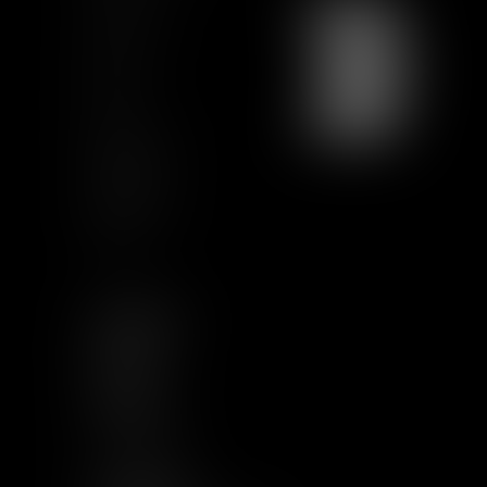
Contact us
Join us
Sitemap
GCU
Certification
Qualiopi
Legal notice
Articles
FOLLOW US
LINKEDIN
TWITTER
YOUTUBE
INSTAGRAM