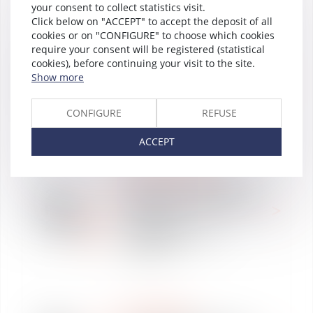
your consent to collect statistics visit.
Click below on "ACCEPT" to accept the deposit of all
cookies or on "CONFIGURE" to choose which cookies
require your consent will be registered (statistical
WE ARE VAUGHAN
13
cookies), before continuing your visit to the site.
Vaughan Avocats labellisé
Show more
Mar
membre de la French Tech
2018
Rennes St Malo
CONFIGURE
REFUSE
ACCEPT
INTERNATIONAL
19ème de la Mensuelle
26
Africaine : « La Blockchain,
Feb
facteur de
2018
développement en
Afrique »