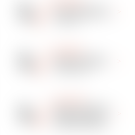
NEWSPAPER
21
Port du voile au travail :
Feb
pouvoir et obligations de
2018
l'employeur
NEWSPAPER
13
Naissance d’un enfant :
Feb
quels sont les droits de
2018
l’entrepreneur ?
LABOUR LAW
12
Atelier "Transformation
Feb
digitale du travail : quel
2018
encadrement légal ?" à
Paris le 14 février 2018