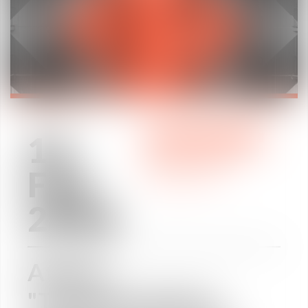
12
PRACTICE AREAS
/
Feb
LABOUR LAW
2018
Atelier
"Transformation